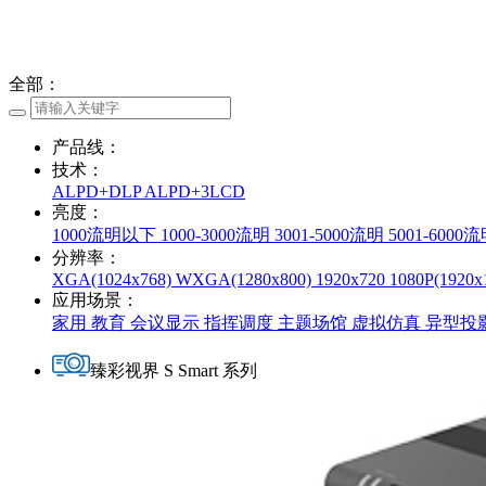
全部
：
产品线
：
技术
：
ALPD+DLP
ALPD+3LCD
亮度
：
1000流明以下
1000-3000流明
3001-5000流明
5001-6000
分辨率
：
XGA(1024x768)
WXGA(1280x800)
1920x720
1080P(1920x
应用场景
：
家用
教育
会议显示
指挥调度
主题场馆
虚拟仿真
异型投
臻彩视界 S Smart 系列