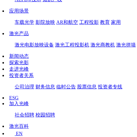
应用场景
车载光学
影院放映
AR和航空
工程投影
教育
家用
激光产品
激光电影放映设备
激光工程投影机
激光商教机
激光拼墙
新闻动态
探索光影
走进光峰
投资者关系
公司治理
财务信息
临时公告
股票信息
投资者专线
ESG
加入光峰
社会招聘
校园招聘
激光百科
EN