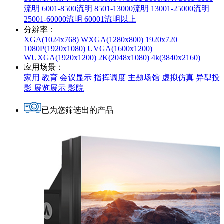
流明
6001-8500流明
8501-13000流明
13001-25000流明
25001-60000流明
60001流明以上
分辨率
：
XGA(1024x768)
WXGA(1280x800)
1920x720
1080P(1920x1080)
UVGA(1600x1200)
WUXGA(1920x1200)
2K(2048x1080)
4k(3840x2160)
应用场景
：
家用
教育
会议显示
指挥调度
主题场馆
虚拟仿真
异型投
影
展览展示
影院
已为您筛选出的产品