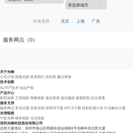
快速选择：
北京
上海
广东
服务网点（
0
）
关于光峰
公司介绍
探索光影
联系我们
供应商
廉洁举报
技术创新
®
ALPD
技术
知识产权
产品中心
影院放映
工程投影
商教投影
激光拼墙
激光微投
家庭影院
抗光屏幕
服务支持
服务网点
常见问题
安装说明
说明书下载
APCS下载
投影距离计算
行业解决方案
友情链接
中影光峰
峰米投影
当贝投影
深圳光峰科技股份有限公司
总部大厦地址：深圳市南山区西丽街道仙洞路8号光峰科技总部大厦