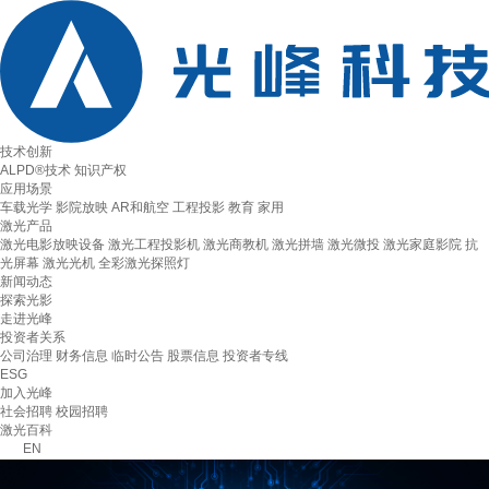
技术创新
ALPD®技术
知识产权
应用场景
车载光学
影院放映
AR和航空
工程投影
教育
家用
激光产品
激光电影放映设备
激光工程投影机
激光商教机
激光拼墙
激光微投
激光家庭影院
抗
光屏幕
激光光机
全彩激光探照灯
新闻动态
探索光影
走进光峰
投资者关系
公司治理
财务信息
临时公告
股票信息
投资者专线
ESG
加入光峰
社会招聘
校园招聘
激光百科
EN