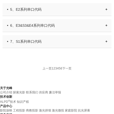
5、E2系列串口代码
+
6、E3&S3&E4系列串口代码
+
7、S1系列串口代码
+
上一页
1
2
3
4
5
6
下一页
关于光峰
公司介绍
探索光影
联系我们
供应商
廉洁举报
技术创新
®
ALPD
技术
知识产权
产品中心
影院放映
工程投影
商教投影
激光拼墙
激光微投
家庭影院
抗光屏幕