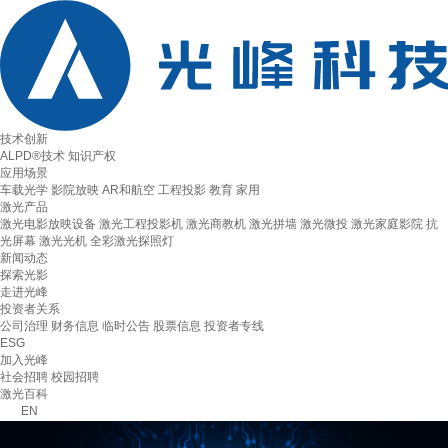
技术创新
ALPD®技术
知识产权
应用场景
车载光学
影院放映
AR和航空
工程投影
教育
家用
激光产品
激光电影放映设备
激光工程投影机
激光商教机
激光拼墙
激光微投
激光家庭影院
抗
光屏幕
激光光机
全彩激光探照灯
新闻动态
探索光影
走进光峰
投资者关系
公司治理
财务信息
临时公告
股票信息
投资者专线
ESG
加入光峰
社会招聘
校园招聘
激光百科
EN