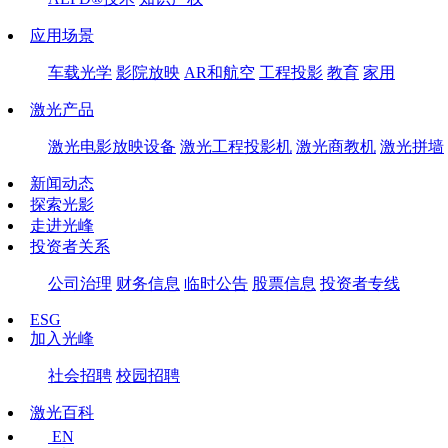
应用场景
车载光学
影院放映
AR和航空
工程投影
教育
家用
激光产品
激光电影放映设备
激光工程投影机
激光商教机
激光拼墙
新闻动态
探索光影
走进光峰
投资者关系
公司治理
财务信息
临时公告
股票信息
投资者专线
ESG
加入光峰
社会招聘
校园招聘
激光百科
EN