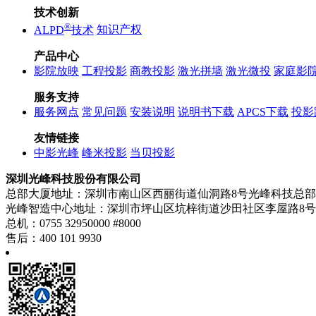
技术创新
®
ALPD
技术
知识产权
产品中心
影院放映
工程投影
商教投影
激光拼墙
激光微投
家庭影
服务支持
服务网点
常见问题
安装说明
说明书下载
APCS下载
投影
友情链接
中影光峰
峰米投影
当贝投影
深圳光峰科技股份有限公司
总部大厦地址：深圳市南山区西丽街道仙洞路8号光峰科技总
光峰智造中心地址：深圳市坪山区坑梓街道沙田社区李屋路8
总机：0755 32950000 #8000
售后：400 101 9930