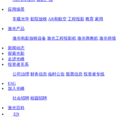
应用场景
车载光学
影院放映
AR和航空
工程投影
教育
家用
激光产品
激光电影放映设备
激光工程投影机
激光商教机
激光拼墙
新闻动态
探索光影
走进光峰
投资者关系
公司治理
财务信息
临时公告
股票信息
投资者专线
ESG
加入光峰
社会招聘
校园招聘
激光百科
EN