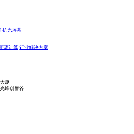
院
抗光屏幕
距离计算
行业解决方案
部大厦
号光峰创智谷