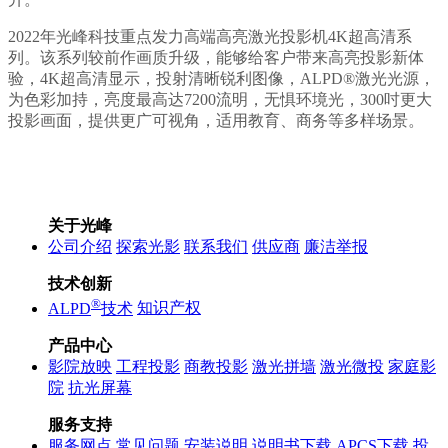
2022年光峰科技重点发力高端高亮激光投影机4K超高清系
列。该系列较前作画质升级，能够给客户带来高亮投影新体
验，4K超高清显示，投射清晰锐利图像，ALPD®激光光源，
为色彩加持，亮度最高达7200流明，无惧环境光，300吋更大
投影画面，提供更广可视角，适用教育、商务等多样场景。
关于光峰
公司介绍
探索光影
联系我们
供应商
廉洁举报
技术创新
®
ALPD
技术
知识产权
产品中心
影院放映
工程投影
商教投影
激光拼墙
激光微投
家庭影
院
抗光屏幕
服务支持
服务网点
常见问题
安装说明
说明书下载
APCS下载
投